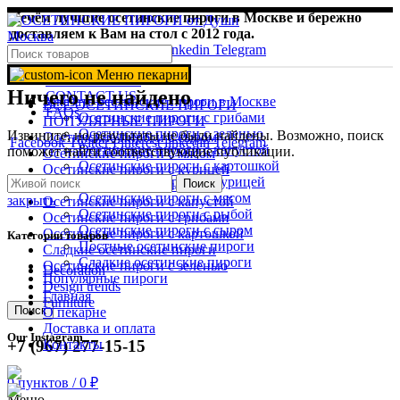
Печём лучшие осетинские пироги в Москве и бережно
доставляем к Вам на стол с 2012 года.
Facebook
Twitter
Pinterest
linkedin
Telegram
Выбрать категорию
Меню пекарни
NEWSLETTER
Ничего не найдено
CONTACT US
Заказать осетинские пироги в Москве
ВСЕ ОСЕТИНСКИЕ ПИРОГИ
FAQs
Осетинские пироги с грибами
ПОПУЛЯРНЫЕ ПИРОГИ
Осетинские пироги с зеленью
Извините, но результаты не были найдены. Возможно, поиск
Осетинские пироги с сыром
Facebook
Twitter
Pinterest
linkedin
Telegram
Осетинские пироги с капустой
поможет найти соответствующие публикации.
Осетинские пироги с мясом
Осетинские пироги с картошкой
Осетинские пироги с курицей
Осетинские пироги с курицей
Поиск
Осетинские пироги с рыбой
Осетинские пироги с мясом
закрыть
Осетинские пироги с капустой
Осетинские пироги с рыбой
Осетинские пироги с грибами
Осетинские пироги с сыром
Осетинские пироги с картошкой
Категории товаров
Постные осетинские пироги
Сладкие осетинские пироги
Сладкие осетинские пироги
Осетинские пироги с зеленью
Decoration
Популярные пироги
Design trends
Главная
Furniture
Поиск
О пекарне
Доставка и оплата
Our Instagram
+7 (967) 277-15-15
Контакты
0
пунктов
/
0
₽
Меню