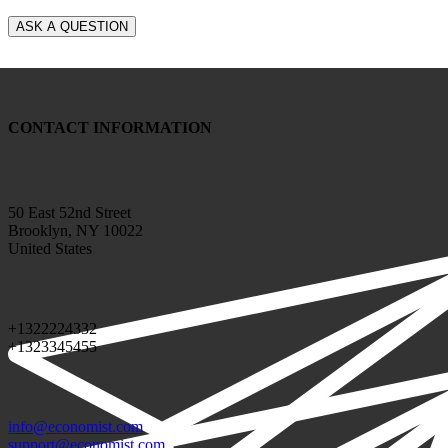
CONTACT INFORMATION
50 East 52nd Street
Brooklyn, NY 10022
United States
+1322224332
+1323345455
info@economist.com
support@economist.com