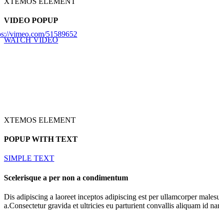
XTEMOS ELEMENT
VIDEO POPUP
ps://vimeo.com/51589652
WATCH VIDEO
XTEMOS ELEMENT
POPUP WITH TEXT
SIMPLE TEXT
Scelerisque a per non a condimentum
Dis adipiscing a laoreet inceptos adipiscing est per ullamcorper male
a.Consectetur gravida et ultricies eu parturient convallis aliquam id n