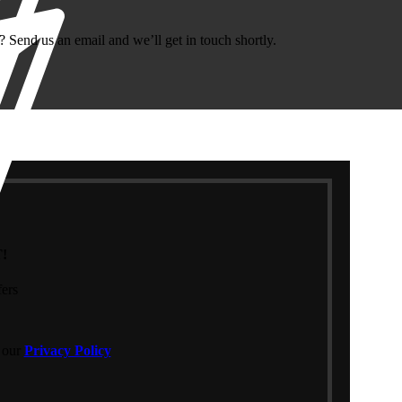
end us an email and we’ll get in touch shortly.
!
fers
h our
Privacy Policy