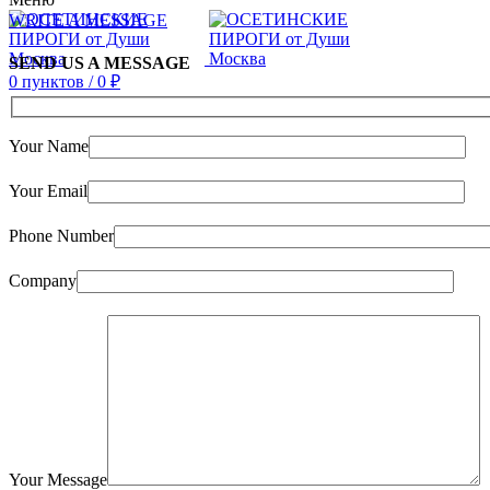
WRITE A MESSAGE
SEND US A MESSAGE
0
пунктов
/
0
₽
Your Name
Your Email
Phone Number
Company
Your Message