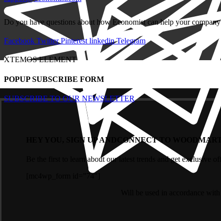
Do you have questions about how Economist can help your company? S
Facebook
Twitter
Pinterest
linkedin
Telegram
XTEMOS ELEMENT
POPUP SUBSCRIBE FORM
SUBSCRIBE TO OUR NEWSLETTER
HEY YOU, SIGN UP ANDCONNECT TO WOODMART
Be the first to learn about our latest trends and get exclusive of
[mc4wp_form id=”74″]
Will be used in accordance wit