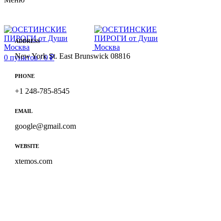
ADDRESS
New York St. East Brunswick 08816
0
пунктов
/
0
₽
PHONE
+1 248-785-8545
EMAIL
google@gmail.com
WEBSITE
xtemos.com