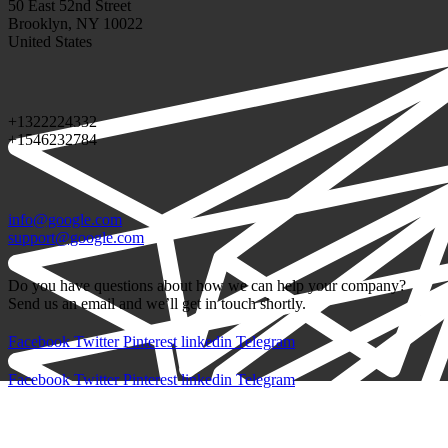
50 East 52nd Street
Brooklyn, NY 10022
United States
+1322224332
+1546232784
info@google.com
support@google.com
Do you have questions about how we can help your company?
Send us an email and we’ll get in touch shortly.
Facebook
Twitter
Pinterest
linkedin
Telegram
Facebook
Twitter
Pinterest
linkedin
Telegram