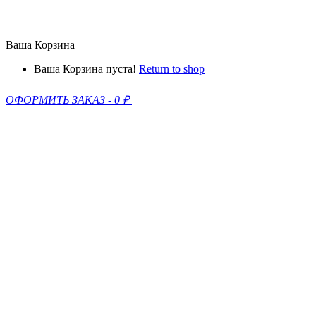
Ваша Корзина
Ваша Корзина пуста!
Return to shop
ОФОРМИТЬ ЗАКАЗ
-
0 ₽
0
1
Поиск
Главная
ПОПУЛЯРНЫЕ ПИРОГИ
ВСЕ ОСЕТИНСКИЕ ПИРОГИ
Осетинские пироги с сыром
Сладкие осетинские пироги
Осетинские пироги с курицей
Осетинские пироги с мясом
Осетинские пироги с зеленью
Осетинские пироги с грибами
Осетинские пироги с рыбой
Напитки