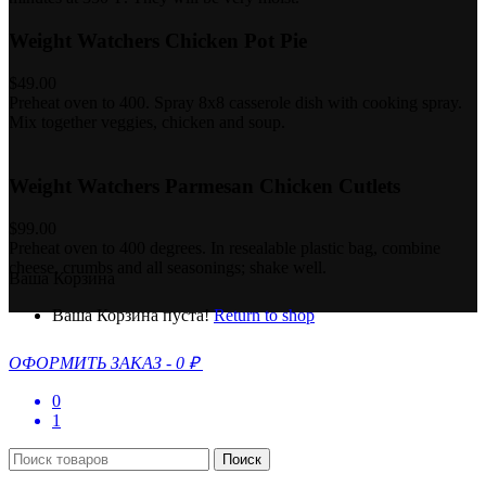
Weight Watchers Chicken Pot Pie
$49.00
Preheat oven to 400. Spray 8x8 casserole dish with cooking spray.
Mix together veggies, chicken and soup.
Weight Watchers Parmesan Chicken Cutlets
$99.00
Preheat oven to 400 degrees. In resealable plastic bag, combine
cheese, crumbs and all seasonings; shake well.
Ваша Корзина
Ваша Корзина пуста!
Return to shop
ОФОРМИТЬ ЗАКАЗ
-
0 ₽
0
1
Поиск