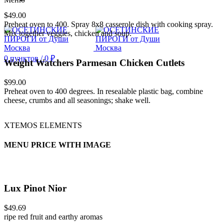
$49.00
Preheat oven to 400. Spray 8x8 casserole dish with cooking spray.
Mix together veggies, chicken and soup.
0
пунктов
/
0
₽
Weight Watchers Parmesan Chicken Cutlets
$99.00
Preheat oven to 400 degrees. In resealable plastic bag, combine
cheese, crumbs and all seasonings; shake well.
XTEMOS ELEMENTS
MENU PRICE WITH IMAGE
Lux Pinot Nior
$49.69
ripe red fruit and earthy aromas