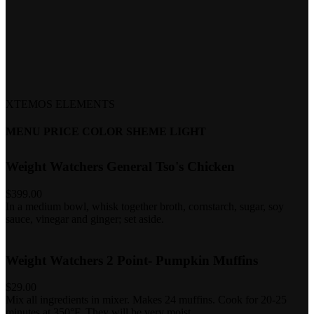
XTEMOS ELEMENTS
MENU PRICE COLOR SHEME LIGHT
Weight Watchers General Tso's Chicken
$399.00
In a medium bowl, whisk together broth, cornstarch, sugar, soy
sauce, vinegar and ginger; set aside.
Weight Watchers 2 Point- Pumpkin Muffins
$29.00
Mix all ingredients in mixer. Makes 24 muffins. Cook for 20-25
minutes at 350°F. They will be very moist.