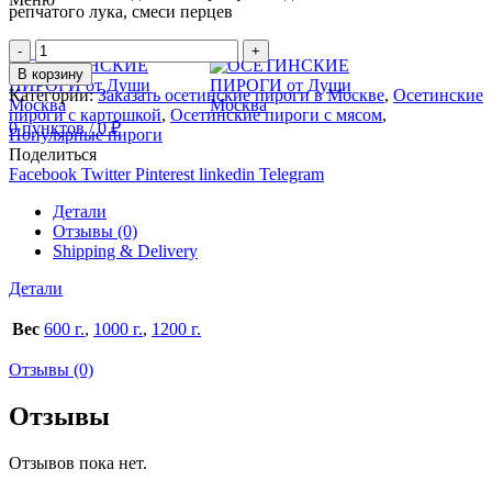
репчатого лука, смеси перцев
Количество
В корзину
Категории:
Заказать осетинские пироги в Москве
,
Осетинские
пироги с картошкой
,
Осетинские пироги с мясом
,
0
пунктов
/
0
₽
Популярные пироги
Поделиться
Facebook
Twitter
Pinterest
linkedin
Telegram
Детали
Отзывы (0)
Shipping & Delivery
Детали
Вес
600 г.
,
1000 г.
,
1200 г.
Отзывы (0)
Отзывы
Отзывов пока нет.