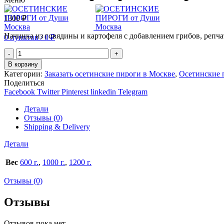
1300
₽
Начинка из говядины и картофеля с добавлением грибов, репча
0
пунктов
/
0
₽
Количество
В корзину
Категории:
Заказать осетинские пироги в Москве
,
Осетинские 
Поделиться
Facebook
Twitter
Pinterest
linkedin
Telegram
Детали
Отзывы (0)
Shipping & Delivery
Детали
Вес
600 г.
,
1000 г.
,
1200 г.
Отзывы (0)
Отзывы
Отзывов пока нет.