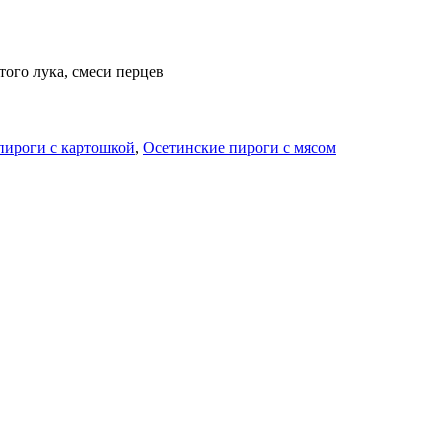
того лука, смеси перцев
пироги с картошкой
,
Осетинские пироги с мясом