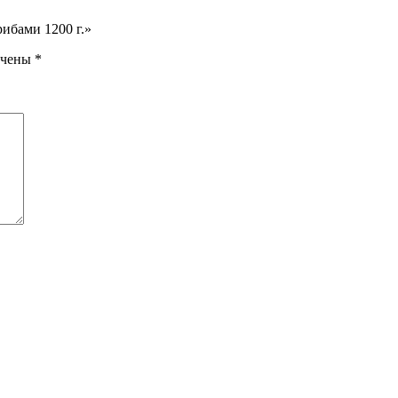
рибами 1200 г.»
ечены
*